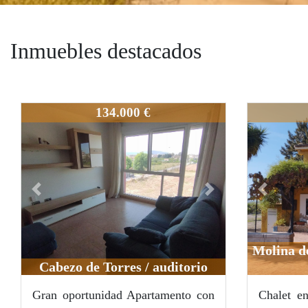
Inmuebles destacados
Singex10
313-3
134.000 €
Previous
Next
Previous
Molina d
Cabezo de Torres / auditorio
Gran oportunidad Apartamento con
Chalet e
Singex10