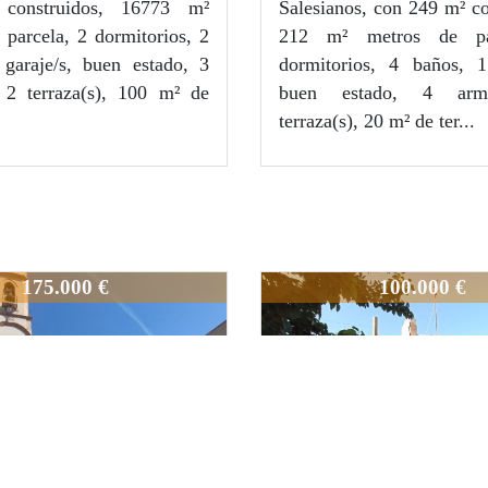
construidos, 16773 m²
Salesianos, con 249 m² co
2
264
m
 parcela, 2 dormitorios, 2
212 m² metros de pa
garaje/s, buen estado, 3
dormitorios, 4 baños, 1
2
 2 terraza(s), 100 m² de
buen estado, 4 arm
terraza(s), 20 m² de ter...
2
154-1
175.000 €
100.000 €
Next
Previous