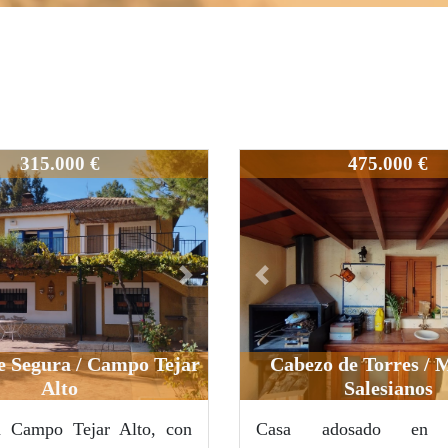
240-3
315.000 €
475.000 €
Next
Previous
e Segura / Campo Tejar
Cabezo de Torres / 
Alto
Salesianos
n Campo Tejar Alto, con
Casa adosado en 
313-3