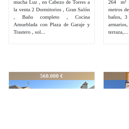
mucha Luz , en Cabezo de Torres a
264 m² 
2
74
m
la venta 2 Dormitorios , Gran Salón
metros de
, Baño completo , Cocina
baños, 3 
2
Amueblada con Plaza de Garaje y
armarios,
Trastero , sol...
terraza,...
1
376-1
3
560.000 €
Previous
Next
Previous