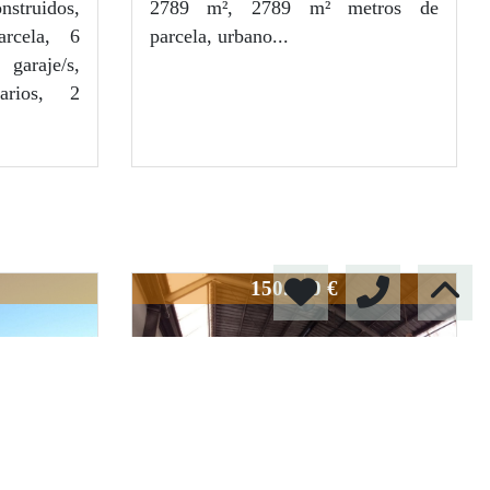
nstruidos,
2789 m², 2789 m² metros de
2
2
249
m
2789
m
rcela, 6
parcela, urbano...
 garaje/s,
6
0
arios, 2
4
0
235-1
150.000 €
Next
Previous
Next