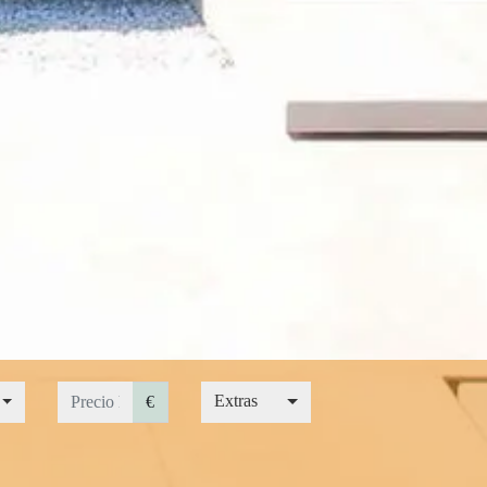
.
Precio hasta...
Extras
ín.
Extras
€