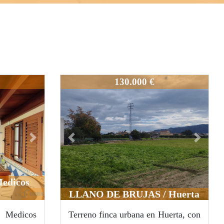
325-3
130.000 €
Next
Previous
Next
Medicos
LLANO DE BRUJAS / Huerta
Medicos
Terreno finca urbana en Huerta, con
240-3
325-3