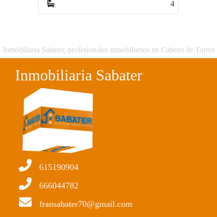
4
2
Inmobiliaria Sabater, profesionales inmobiliarios en Cabezo de Torres
Inmobiliaria Sabater
615190904
666044782
fransabater70@gmail.com