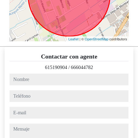
Leaflet
| ©
OpenStreetMap
contributors
Contactar con agente
615190904
/
666044782
nombre
teléfono
e-mail
mensaje