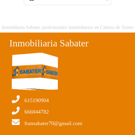
Inmobiliaria Sabater, profesionales inmobiliarios en Cabezo de Torres
Inmobiliaria Sabater
615190904
666044782
fransabater70@gmail.com