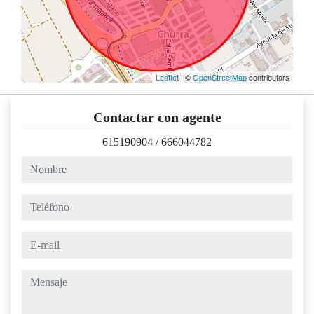
Leaflet
| ©
OpenStreetMap
contributors
Contactar con agente
615190904
/
666044782
nombre
teléfono
e-mail
mensaje